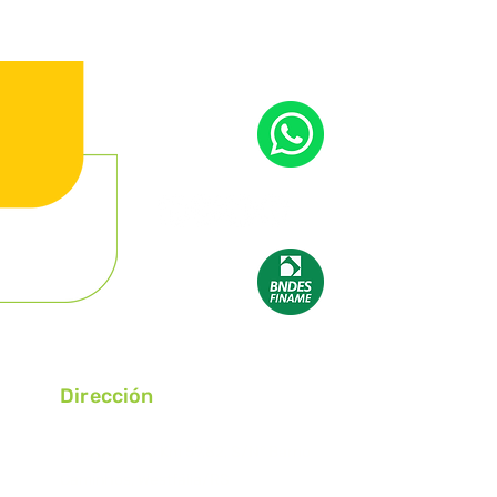
Dirección
Ruta RST 453 Km 59,82, S/N° Barrio
Caminhos, Westfália/RS