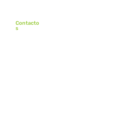
CEP 95.893-000, C.P.: 25
Contacto
s
+55 (51) 3762-4415
+55 (51) 9 9595-6660
contato@grupokrabbe.com.br
Horario de Funcionamiento
Lunes – Jueves
Viernes
7:15 – 12:00 | 13:00 - 17:15
7:15 – 12:00 | 13:00 - 16:15