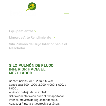
Equipamientos
>
Línea de Alto Rendimiento
>
Silo Pulmón de Flujo Inferior hacia el
Mezclador
SILO PULMÓN DE FLUJO
INFERIOR HACIA EL
MEZCLADOR
Construcción: SAE 1020 o AISI 304
Capacidad: 500, 1.000, 2.000, 4.000, 6.000, y
9.000 L
Aplicado debajo del mezclador
Salida conectada con brida al transportador
inferior, provista de regulador de flujo.
Acabado: Pintura anticorrosiva estándar.