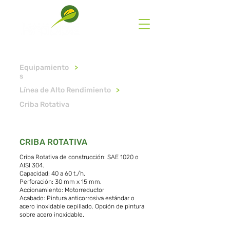
Equipamiento
>
s
Línea de Alto Rendimiento
>
Criba Rotativa
CRIBA ROTATIVA
Criba Rotativa de construcción: SAE 1020 o
AISI 304.
Capacidad: 40 a 60 t./h.
Perforación: 30 mm x 15 mm.
Accionamiento: Motorreductor
Acabado: Pintura anticorrosiva estándar o
acero inoxidable cepillado. Opción de pintura
sobre acero inoxidable.