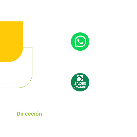
Dirección
Ruta RST 453 Km 59,82, S/N° Barrio
Caminhos, Westfália/RS