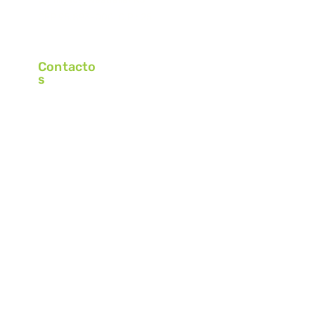
CEP 95.893-000, C.P.: 25
Contacto
s
+55 (51) 3762-4415
+55 (51) 9 9595-6660
contato@grupokrabbe.com.br
Horario de Funcionamiento
Lunes – Jueves
Viernes
7:15 – 12:00 | 13:00 - 17:15
7:15 – 12:00 | 13:00 - 16:15