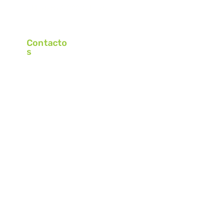
CEP 95.893-000, C.P.: 25
Contacto
s
+55 (51) 3762-4415
+55 (51) 9 9595-6660
contato@grupokrabbe.com.br
Horario de Funcionamiento
Lunes – Jueves
Viernes
7:15 – 12:00 | 13:00 - 17:15
7:15 – 12:00 | 13:00 - 16:15