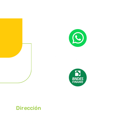
Dirección
Ruta RST 453 Km 59,82, S/N° Barrio
Caminhos, Westfália/RS