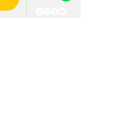
Endereço
Rodovia RST 453 Km 59,82, S/N°
Bairro Caminhos, Westfália/RS
CEP 95.893-000, C.P.: 25
Contatos
+55 (51) 3762-4415