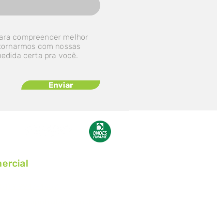
ara compreender melhor
etornarmos com nossas
medida certa pra você.
Enviar
ercial
51) 9 9947-4657
rcial@grupokrabbe.com.br