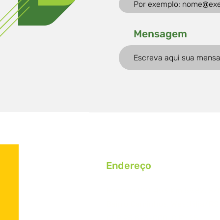
Mensagem
Endereço
Rodovia RST 453 Km 59,82, S/
Bairro Caminhos, Westfália/RS
CEP 95.893-000, C.P.: 25