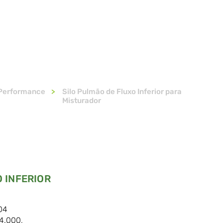
EQUIPAMENTOS
SOLUÇÕES
SERVIÇOS
FALE CON
 Performance
>
Silo Pulmão de Fluxo Inferior para
Misturador
 INFERIOR
04
 4.000,