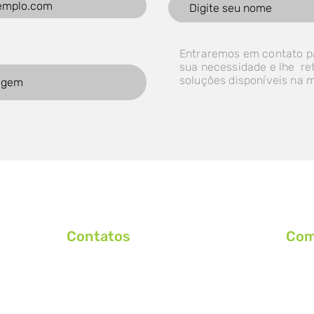
Entraremos em contato p
sua necessidade e lhe r
soluções disponíveis na 
Contatos
Com
+55 (51) 3762-4415
+55 (
N°
+55 (51) 9 9595-6660
come