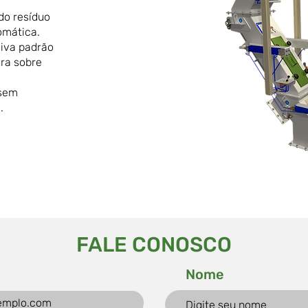
do resíduo
omática.
siva padrão
ura sobre
 sem
.
FALE CONOSCO
Nome