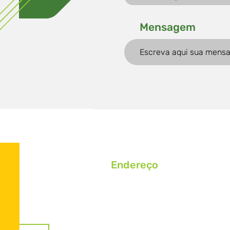
Mensagem
Endereço
Rodovia RST 453 Km 59,82, S/
Bairro Caminhos, Westfália/RS
CEP 95.893-000, C.P.: 25