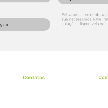
Entraremos em contato p
sua necessidade e lhe r
soluções disponíveis na 
Contatos
Com
+55 (51) 3762-4415
+55 (
N°
+55 (51) 9 9595-6660
come
contato@grupokrabbe.com.br