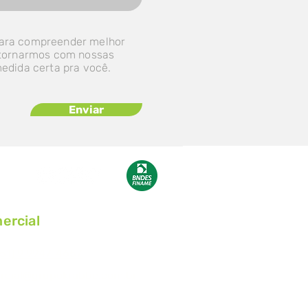
ara compreender melhor
etornarmos com nossas
medida certa pra você.
Enviar
ercial
51) 9 9947-4657
rcial@grupokrabbe.com.br