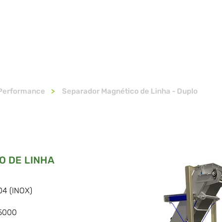
EQUIPAMENTOS
SOLUÇÕES
SERVIÇOS
FALE CON
 Performance
>
Separador Magnético de Linha - Duplo
 DE LINHA
04 (INOX)
 5000