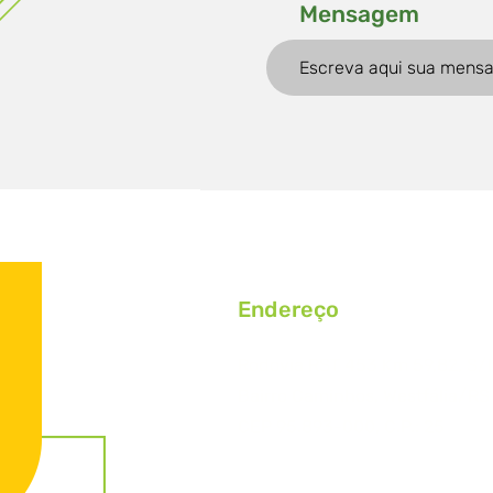
Mensagem
Endereço
Rodovia RST 453 Km 59,82, S/
Bairro Caminhos, Westfália/RS
CEP 95.893-000, C.P.: 25