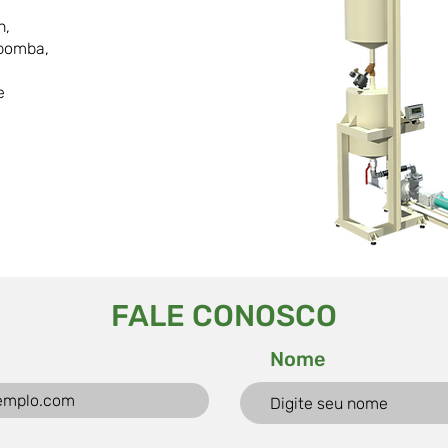
h,
obomba,
e
FALE CONOSCO
Nome