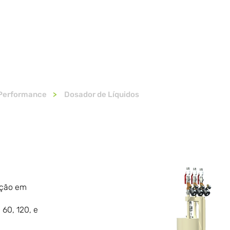
EQUIPAMENTOS
SOLUÇÕES
SERVIÇOS
FALE CON
 Performance
>
Dosador de Líquidos
ução em
 60, 120, e