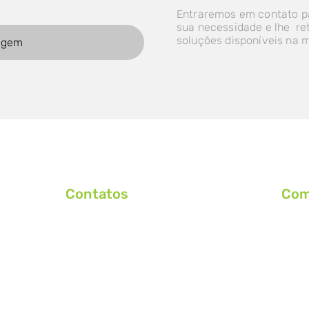
Entraremos em contato p
sua necessidade e lhe r
soluções disponíveis na 
Contatos
Com
+55 (51) 3762-4415
+55 (
N°
+55 (51) 9 9595-6660
come
contato@grupokrabbe.com.br