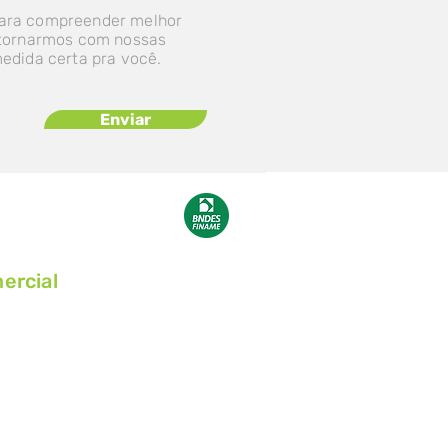
ara compreender melhor
etornarmos com nossas
medida certa pra você.
Enviar
ercial
51) 9 9947-4657
rcial@grupokrabbe.com.br